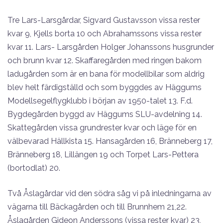
Tre Lars-Larsgårdar, Sigvard Gustavsson vissa rester
kvar 9, Kjells borta 10 och Abrahamssons vissa rester
kvar 11. Lars- Larsgården Holger Johanssons husgrunder
och brunn kvar 12. Skaffaregården med ringen bakom
ladugården som är en bana för modellbilar som aldrig
blev helt färdigställd och som byggdes av Häggums
Modellsegelflygklubb i början av 1950-talet 13. F.d.
Bygdegården byggd av Häggums SLU-avdelning 14.
Skattegården vissa grundrester kvar och läge för en
välbevarad Hällkista 15. Hansagården 16, Bränneberg 17,
Bränneberg 18, Lillängen 19 och Torpet Lars-Pettera
(bortodlat) 20.
Två Åslagårdar vid den södra såg vi på inledningarna av
vägarna till Bäckagården och till Brunnhem 21,22.
Åslagården Gideon Anderssons (vissa rester kvar) 23,