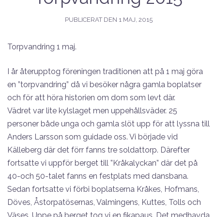
PUBLICERAT DEN
1 MAJ, 2015
Torpvandring 1 maj.
I år återupptog föreningen traditionen att på 1 maj göra
en ”torpvandring” då vi besöker några gamla boplatser
och för att höra historien om dom som levt där.
Vädret var lite kylslaget men uppehållsväder. 25
personer både unga och gamla slöt upp för att lyssna till
Anders Larsson som guidade oss. Vi började vid
Källeberg där det förr fanns tre soldattorp. Därefter
fortsatte vi uppför berget till ”Kråkalyckan” där det på
40-och 50-talet fanns en festplats med dansbana.
Sedan fortsatte vi förbi boplatserna Kråkes, Hofmans,
Döves, Åstorpatösernas, Valmingens, Kuttes, Tolls och
Väses. Uppe på berget tog vi en fikapaus. Det medhavda