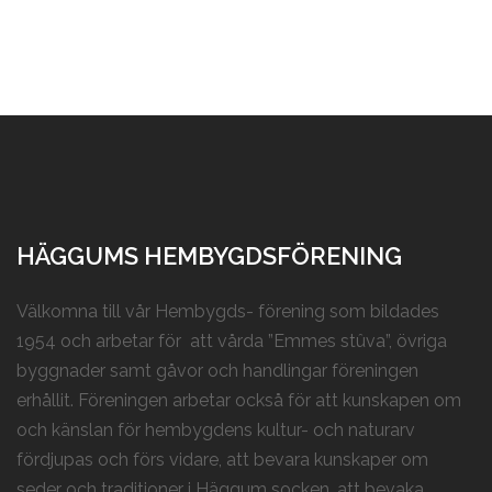
HÄGGUMS HEMBYGDSFÖRENING
Välkomna till vår Hembygds- förening som bildades
1954 och arbetar för att vårda ”Emmes stûva”, övriga
byggnader samt gåvor och handlingar föreningen
erhållit. Föreningen arbetar också för att kunskapen om
och känslan för hembygdens kultur- och naturarv
fördjupas och förs vidare, att bevara kunskaper om
seder och traditioner i Häggum socken, att bevaka