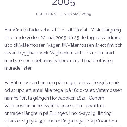
2005
PUBLICERAT DEN
20 MAJ, 2005
Hur våra förfäder arbetat och slitit för att få sin bärgning
studerade vi den 20 maj 2005 då 25 deltagare vandrade
upp till Våtemossen. Vägen till Våtemossen är ett fint och
sevärt byggnadsverk. Vägbanken är bitvis uppmurad
med sten och det finns två broar med fina brofästen
murade i sten.
På Våtemossen har man på mager och vattensjuk mark
odlat upp ett antal åkertegar på 1800-talet. Våtemossen
nämns första gången i jordaboken 1825. Genom
Våtemossen rinner Svärtebäcken som avvattnar
områden längre in på Billingen. I nord-sydlig riktning
sträcker sig fyra 350 meter långa tegar, två på vardera