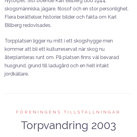
Nytorpet. Sist boende Karl Billberg död 1944,
skogsmänniska, jägare, filosof och en stor personlighet.
Flera berättelser, historier, bilder och fakta om Karl
Billberg redovisades.
Torpplatsen ligger nu mitt i ett skogshygge men
kommer att bli ett kulturreservat när skog nu
återplanteras runt om. På platsen finns väl bevarad
husgrund, grund till ladugård och en helt intakt
jordkällare.
FÖRENINGENS TILLSTÄLLNINGAR
Torpvandring 2003