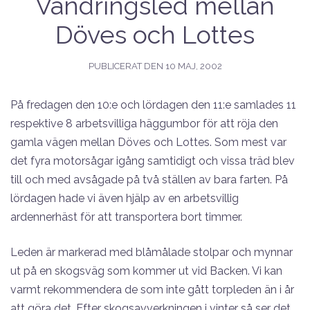
Vandringsled mellan
Döves och Lottes
PUBLICERAT DEN
10 MAJ, 2002
På fredagen den 10:e och lördagen den 11:e samlades 11
respektive 8 arbetsvilliga häggumbor för att röja den
gamla vägen mellan Döves och Lottes. Som mest var
det fyra motorsågar igång samtidigt och vissa träd blev
till och med avsågade på två ställen av bara farten. På
lördagen hade vi även hjälp av en arbetsvillig
ardennerhäst för att transportera bort timmer.
Leden är markerad med blåmålade stolpar och mynnar
ut på en skogsväg som kommer ut vid Backen. Vi kan
varmt rekommendera de som inte gått torpleden än i år
att göra det. Efter skogsavverkningen i vinter så ser det