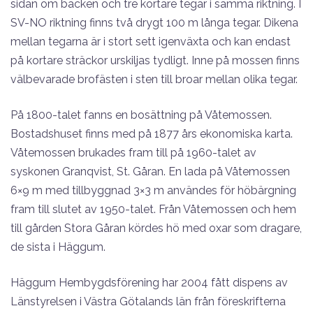
sidan om bäcken och tre kortare tegar i samma riktning. I
SV-NO riktning finns två drygt 100 m långa tegar. Dikena
mellan tegarna är i stort sett igenväxta och kan endast
på kortare sträckor urskiljas tydligt. Inne på mossen finns
välbevarade brofästen i sten till broar mellan olika tegar.
På 1800-talet fanns en bosättning på Våtemossen.
Bostadshuset finns med på 1877 års ekonomiska karta.
Våtemossen brukades fram till på 1960-talet av
syskonen Granqvist, St. Gåran. En lada på Våtemossen
6×9 m med tillbyggnad 3×3 m användes för höbärgning
fram till slutet av 1950-talet. Från Våtemossen och hem
till gården Stora Gåran kördes hö med oxar som dragare,
de sista i Häggum.
Häggum Hembygdsförening har 2004 fått dispens av
Länstyrelsen i Västra Götalands län från föreskrifterna