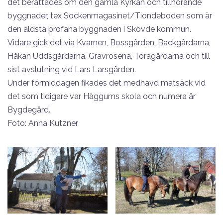
det berättades om den gamla Kyrkan och tillhörande
byggnader, tex Sockenmagasinet/Tiondeboden som är
den äldsta profana byggnaden i Skövde kommun.
Vidare gick det via Kvarnen, Bossgården, Backgårdarna,
Håkan Uddsgårdarna, Gravrösena, Toragårdarna och till
sist avslutning vid Lars Larsgården.
Under förmiddagen fikades det medhavd matsäck vid
det som tidigare var Häggums skola och numera är
Bygdegård.
Foto: Anna Kutzner