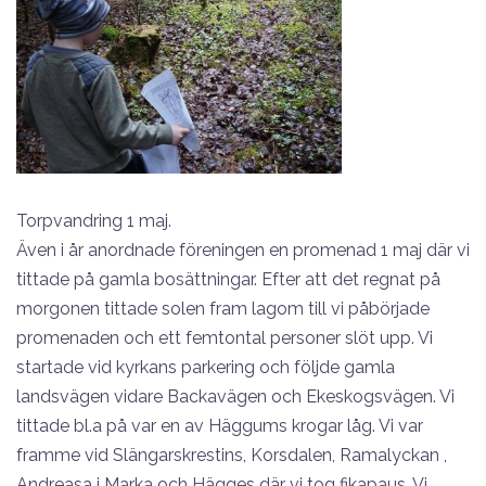
Torpvandring 1 maj.
Även i år anordnade föreningen en promenad 1 maj där vi
tittade på gamla bosättningar. Efter att det regnat på
morgonen tittade solen fram lagom till vi påbörjade
promenaden och ett femtontal personer slöt upp. Vi
startade vid kyrkans parkering och följde gamla
landsvägen vidare Backavägen och Ekeskogsvägen. Vi
tittade bl.a på var en av Häggums krogar låg. Vi var
framme vid Slängarskrestins, Korsdalen, Ramalyckan ,
Andreasa i Marka och Hägges där vi tog fikapaus. Vi